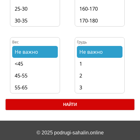
25-30
160-170
30-35
170-180
35-40
180-190
Вес
Грудь
40+
190+
Не важно
Не важно
<45
1
45-55
2
55-65
3
65-75
4
НАЙТИ
75+
5+
© 2025 podrugi-sahalin.online