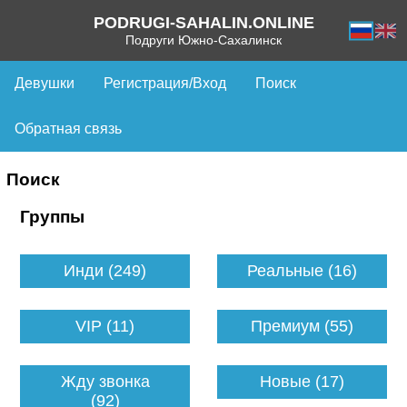
PODRUGI-SAHALIN.ONLINE
Подруги Южно-Сахалинск
Девушки
Регистрация/Вход
Поиск
Обратная связь
Поиск
Группы
Инди (249)
Реальные (16)
VIP (11)
Премиум (55)
Жду звонка
Новые (17)
(92)